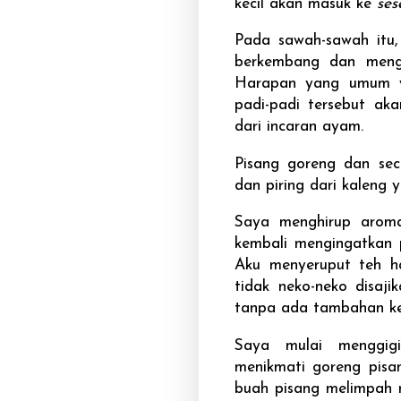
kecil akan masuk ke
ses
Pada sawah-sawah itu,
berkembang dan mengh
Harapan yang umum ya
padi-padi tersebut ak
dari incaran ayam.
Pisang goreng dan sec
dan piring dari kaleng 
Saya menghirup aroma
kembali mengingatkan 
Aku menyeruput teh h
tidak neko-neko disaj
tanpa ada tambahan kej
Saya mulai menggig
menikmati goreng pisa
buah pisang melimpah 