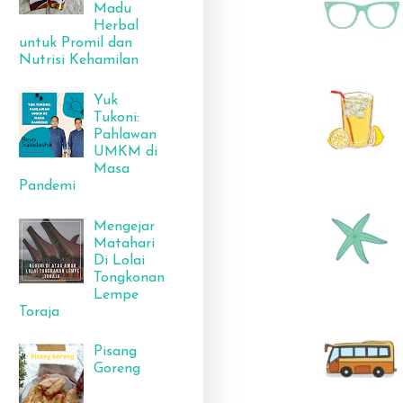
Madu
Herbal
untuk Promil dan
Nutrisi Kehamilan
Yuk
Tukoni:
Pahlawan
UMKM di
Masa
Pandemi
Mengejar
Matahari
Di Lolai
Tongkonan
Lempe
Toraja
Pisang
Goreng