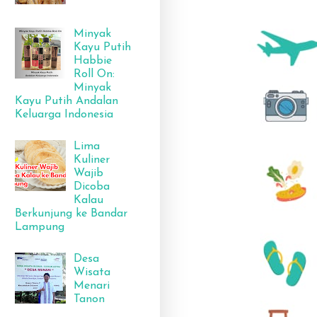
Minyak
Kayu Putih
Habbie
Roll On:
Minyak
Kayu Putih Andalan
Keluarga Indonesia
Lima
Kuliner
Wajib
Dicoba
Kalau
Berkunjung ke Bandar
Lampung
Desa
Wisata
Menari
Tanon