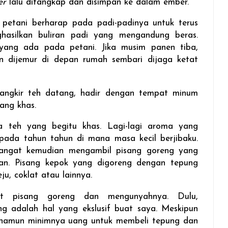
er
lalu ditangkap dan disimpan ke dalam ember.
 petani berharap pada padi-padinya untuk terus
asilkan buliran padi yang mengandung beras.
ng ada pada petani. Jika musim panen tiba,
an dijemur di depan rumah sembari dijaga ketat
angkir teh datang, hadir dengan tempat minum
yang khas.
 teh yang begitu khas. Lagi-lagi aroma yang
pada tahun tahun di mana masa kecil berjibaku.
angat kemudian mengambil pisang goreng yang
ikan. Pisang kepok yang digoreng dengan tepung
u, coklat atau lainnya.
it pisang goreng dan mengunyahnya. Dulu,
ng adalah hal yang ekslusif buat saya. Meskipun
namun minimnya uang untuk membeli tepung dan